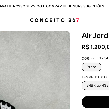
Air Jor
Preço
R$ 1.200,
normal
PRETO / 34
COR:
Preto
TAMANHO DO C
34BR ao 43