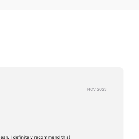
NOV 2023
lean. I definitely recommend this!