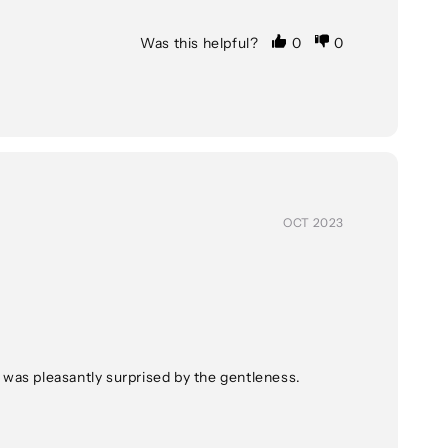
Was this helpful?
0
0
OCT 2023
 I was pleasantly surprised by the gentleness. 