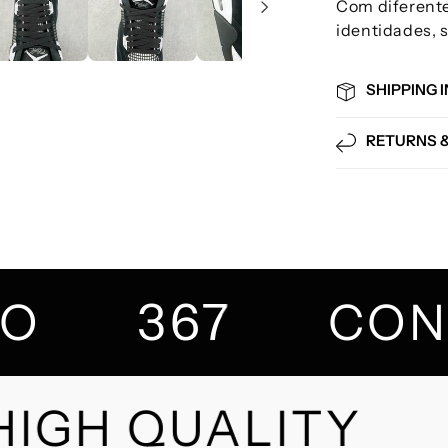
Com diferente
identidades, 
SHIPPING 
RETURNS 
367
ITO
CO
IGH QUALITY