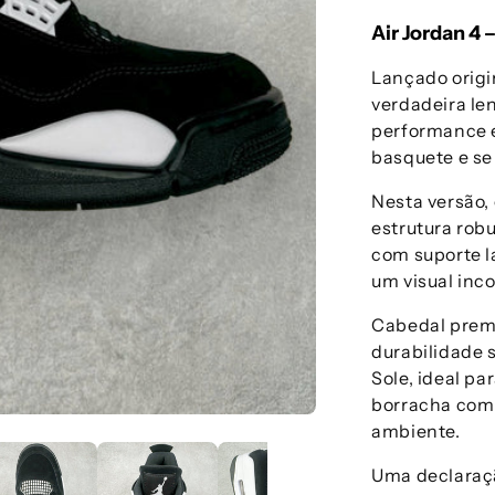
Air Jordan 4 
Lançado orig
verdadeira le
performance e
basquete e se
Nesta versão,
estrutura rob
com suporte l
um visual inc
Cabedal premi
durabilidade 
Sole, ideal
borracha com 
ambiente.
Uma declaraçã