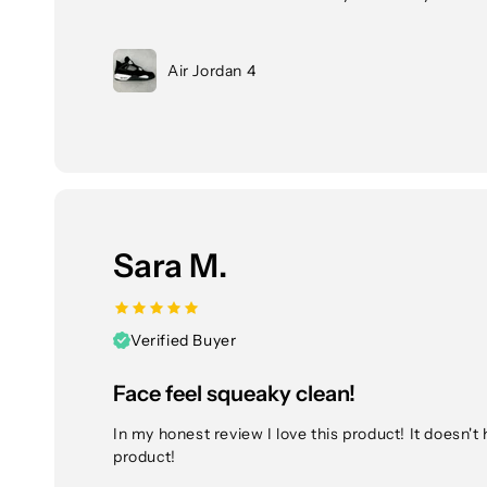
Air Jordan 4
Sara M.
Verified Buyer
Face feel squeaky clean!
In my honest review I love this product! It doesn't 
product!