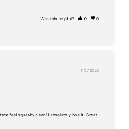
Was this helpful?
0
0
NOV 2023
ace feel squeaky clean! I absolutely love it! Great 