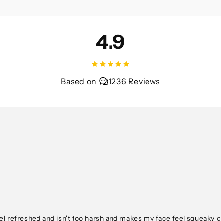
4.9
Based on
1236 Reviews
feel refreshed and isn't too harsh and makes my face feel squeaky c