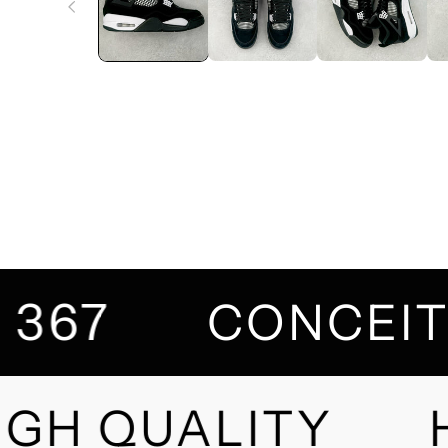
367
CONCE
GH QUALITY
H