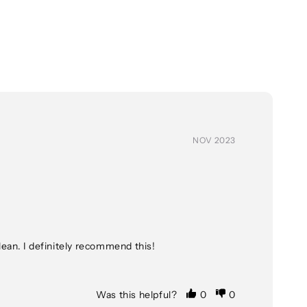
NOV 2023
lean. I definitely recommend this!
Was this helpful?
0
0