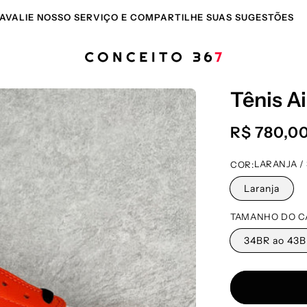
ETE GRÁTIS EM TERRITÓRIO NACIONAL EM PEDIDOS ACIMA D
R$1.500,00
Tênis A
Preço
R$ 780,0
normal
LARANJA / 
COR:
Laranja
TAMANHO DO C
34BR ao 43