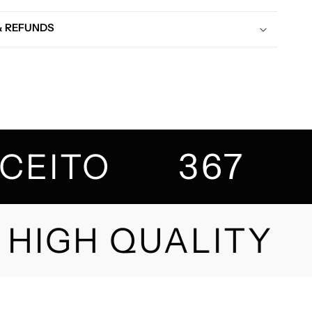
& REFUNDS
367
NCEITO
HIGH QUALITY