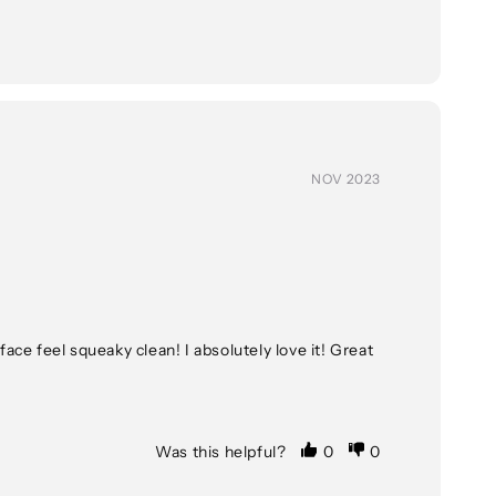
NOV 2023
ace feel squeaky clean! I absolutely love it! Great 
Was this helpful?
0
0