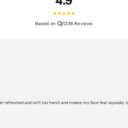
4.9
Based on
1236 Reviews
feel refreshed and isn't too harsh and makes my face feel squeaky c