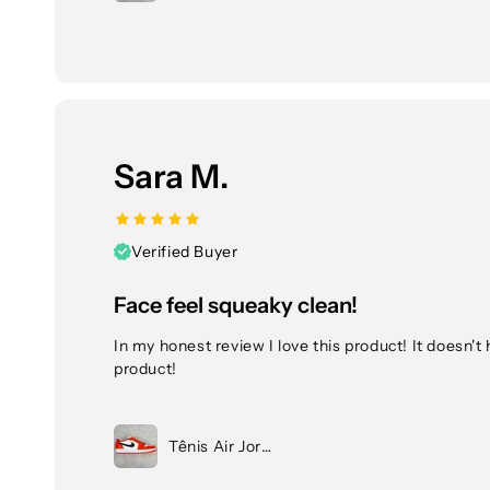
Sara M.
Verified Buyer
Face feel squeaky clean!
In my honest review I love this product! It doesn't 
product!
Tênis Air Jordan 1 Low