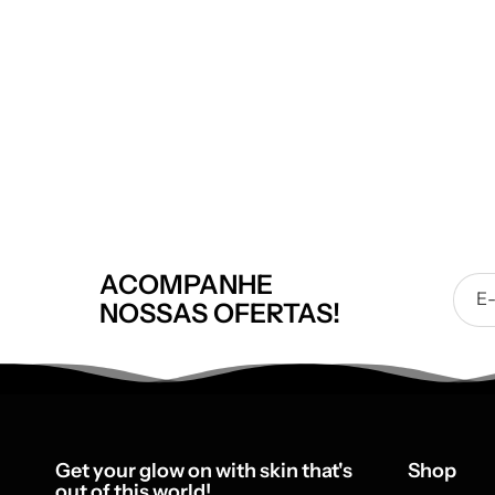
ACOMPANHE
E
NOSSAS OFERTAS!
Get your glow on with skin that's
Shop
out of this world!