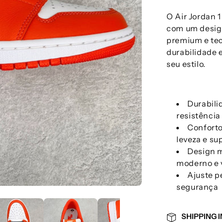
O Air Jordan 
com um design
premium e tec
durabilidade 
seu estilo.
Durabili
resistência 
Conforto
leveza e su
Design m
moderno e v
Ajuste p
segurança
SHIPPING 