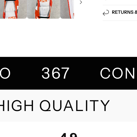
RETURNS 
367
ITO
CO
IGH QUALITY