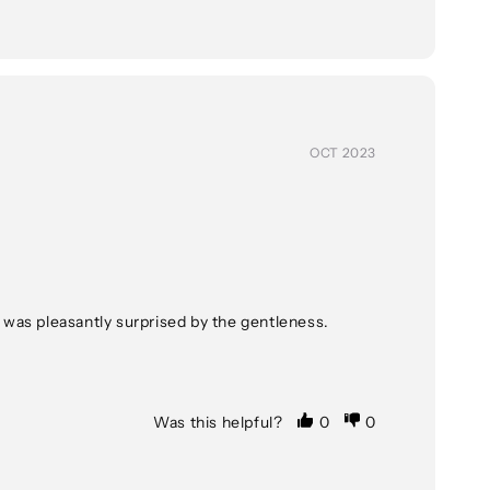
OCT 2023
 I was pleasantly surprised by the gentleness. 
Was this helpful?
0
0