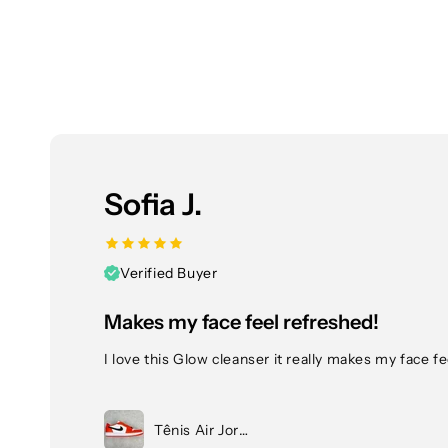
Sofia J.
Verified Buyer
Makes my face feel refreshed!
I love this Glow cleanser it really makes my face 
Tênis Air Jordan 1 Low